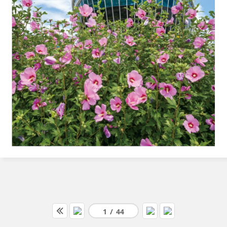
1
/
44