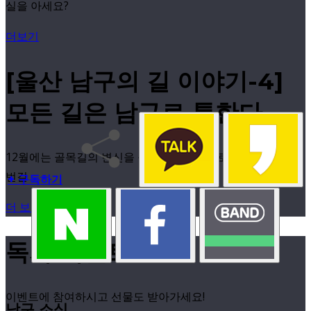
실을 아세요?
더보기
[울산 남구의 길 이야기-4]
모든 길은 남구로 통한다.
12월에는 골목길의 변신을 구경해보자.문수로 435번길, 445
번길
+ 구독하기
더 보기
독자 이벤트
이벤트에 참여하시고 선물도 받아가세요!
남구 소식