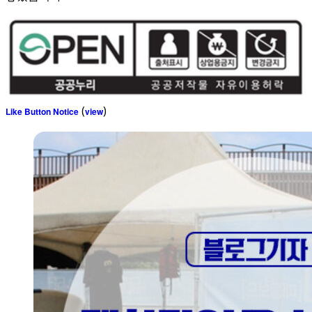
(
)
Like Button Notice
view