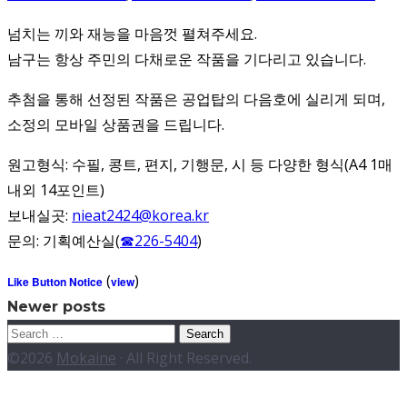
넘치는 끼와 재능을 마음껏 펼쳐주세요.
남구는 항상 주민의 다채로운 작품을 기다리고 있습니다.
추첨을 통해 선정된 작품은 공업탑의 다음호에 실리게 되며,
소정의 모바일 상품권을 드립니다.
원고형식: 수필, 콩트, 편지, 기행문, 시 등 다양한 형식(A4 1매
내외 14포인트)
보내실곳:
nieat2424@korea.kr
문의: 기획예산실(
☎226-5404
)
(
)
Like Button Notice
view
Posts
Newer posts
Search
navigation
for:
©2026
Mokaine
· All Right Reserved.