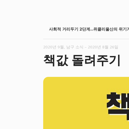
P
사회적 거리두기 2단계…위클리울산의 위기
o
2020년 9월
,
남구 소식
–
2020년 8월 26일
s
책값 돌려주기
t
n
a
v