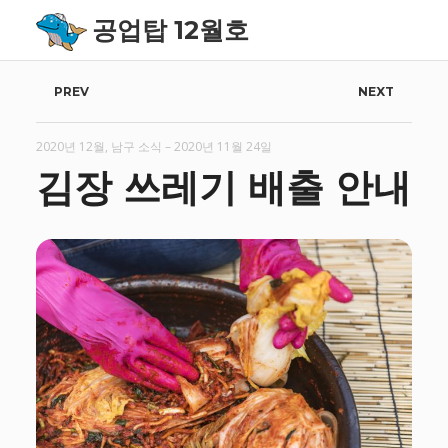
공업탑 12월호
P
PREV
NEXT
o
2020년 12월
,
남구 소식
–
2020년 11월 24일
s
김장 쓰레기 배출 안내
t
n
a
v
i