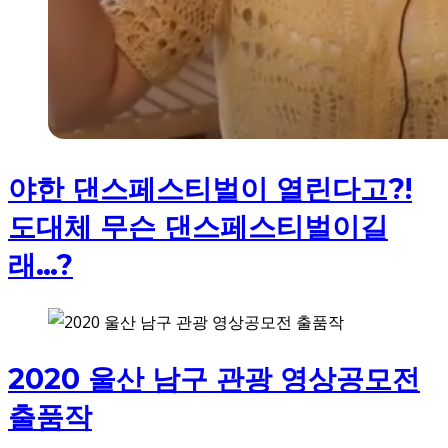
야한 댄스페스티벌이 열린다고?!
도대체 무슨 댄스페스티벌이길
래…?
2020 울산 남구 관광 영상공모전
출품작