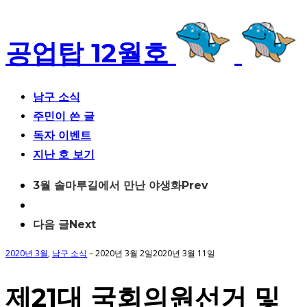
공업탑 12월호
남구 소식
주민이 쓴 글
독자 이벤트
지난 호 보기
Post
3월 솔마루길에서 만난 야생화
Prev
navigation
다음 글
Next
2020년 3월
,
남구 소식
–
2020년 3월 2일
2020년 3월 11일
제21대 국회의원선거 및